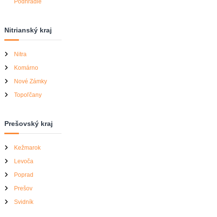
Podhradie
Nitrianský kraj
Nitra
Komárno
Nové Zámky
Topoľčany
Prešovský kraj
Kežmarok
Levoča
Poprad
Prešov
Svidník