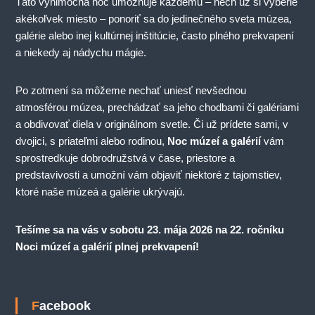
Táto výnimočná noc umožňuje každému – nech už si vyberie
akékoľvek miesto – ponoriť sa do jedinečného sveta múzea,
galérie alebo inej kultúrnej inštitúcie, často plného prekvapení
a niekedy aj nádychu mágie.
Po zotmení sa môžeme nechať uniesť nevšednou
atmosférou múzea, prechádzať sa jeho chodbami či galériami
a obdivovať diela v originálnom svetle. Či už prídete sami, v
dvojici, s priateľmi alebo rodinou,
Noc múzeí a galérií
vám
sprostredkuje dobrodružstvá v čase, priestore a
predstavivosti a umožní vám objaviť niektoré z tajomstiev,
ktoré naše múzeá a galérie ukrývajú.
Tešíme sa na vás v sobotu 23. mája 2026 na 22. ročníku
Noci múzeí a galérií plnej prekvapení!
Facebook