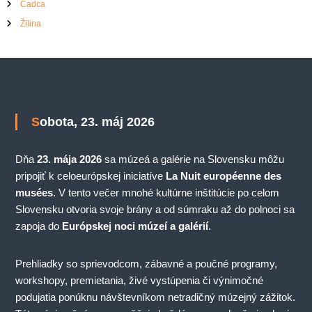
Čadca
Žilina
Sobota, 23. máj 2026
Dňa
23. mája 2026
sa múzeá a galérie na Slovensku môžu
pripojiť k celoeurópskej iniciatíve
La Nuit européenne des
musées
. V tento večer mnohé kultúrne inštitúcie po celom
Slovensku otvoria svoje brány a od súmraku až do polnoci sa
zapoja do
Európskej noci múzeí a galérií
.
Prehliadky so sprievodcom, zábavné a poučné programy,
workshopy, premietania, živé vystúpenia či výnimočné
podujatia ponúknu návštevníkom netradičný múzejný zážitok.