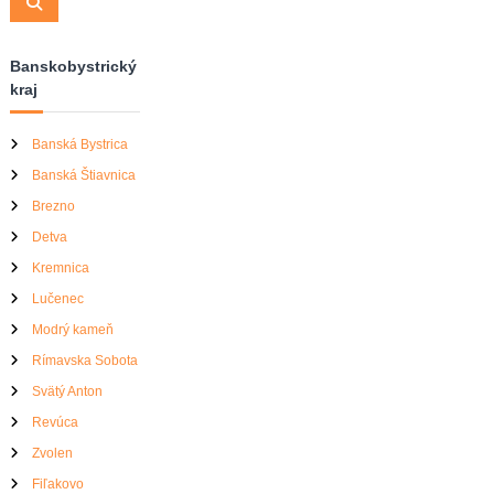
a
S
r
e
r
a
:
r
c
c
Banskobystrický
h
h
kraj
f
o
r
Banská Bystrica
:
Banská Štiavnica
Brezno
Detva
Kremnica
Lučenec
Modrý kameň
Rímavska Sobota
Svätý Anton
Revúca
Zvolen
Fiľakovo