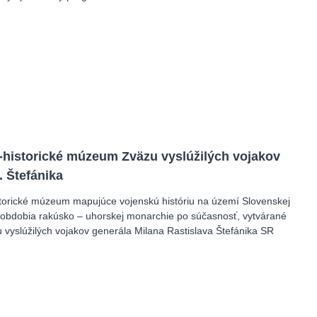
-historické múzeum Zväzu vyslúžilých vojakov
. Štefánika
torické múzeum mapujúce vojenskú históriu na území Slovenskej
 obdobia rakúsko – uhorskej monarchie po súčasnosť, vytvárané
 vyslúžilých vojakov generála Milana Rastislava Štefánika SR