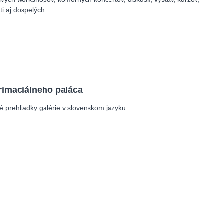
eti aj dospelých.
rimaciálneho paláca
prehliadky galérie v slovenskom jazyku.