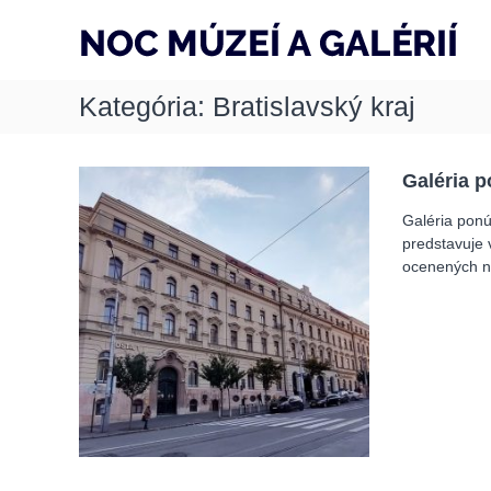
S
k
i
p
Kategória:
Bratislavský kraj
t
o
c
o
Galéria 
n
t
Galéria ponú
e
predstavuje 
n
ocenených n
t