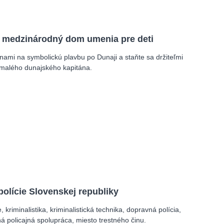
 medzinárodný dom umenia pre deti
 nami na symbolickú plavbu po Dunaji a staňte sa držiteľmi
malého dunajského kapitána.
olície Slovenskej republiky
e, kriminalistika, kriminalistická technika, dopravná polícia,
 policajná spolupráca, miesto trestného činu.