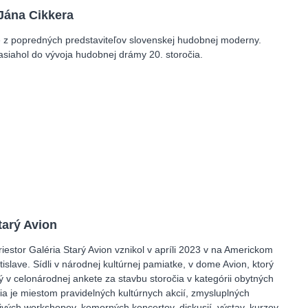
ána Cikkera
e z popredných predstaviteľov slovenskej hudobnej moderny.
iahol do vývoja hudobnej drámy 20. storočia.
tarý Avion
iestor Galéria Starý Avion vznikol v apríli 2023 v na Americkom
islave. Sídli v národnej kultúrnej pamiatke, v dome Avion, ktorý
ý v celonárodnej ankete za stavbu storočia v kategórii obytných
ia je miestom pravidelných kultúrnych akcií, zmysluplných
orivých workshopov, komorných koncertov, diskusií, výstav, kurzov,