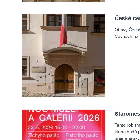
České ce
Ottovy Čechy
Čechách na p
Staromes
Tento rok sme
ktorej budú 
máme aj skv