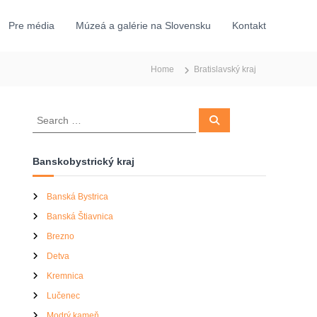
Pre média
Múzeá a galérie na Slovensku
Kontakt
Home
Bratislavský kraj
S
S
e
e
a
a
r
c
r
Banskobystrický kraj
h
c
h
Banská Bystrica
f
Banská Štiavnica
o
r
Brezno
:
Detva
Kremnica
Lučenec
Modrý kameň