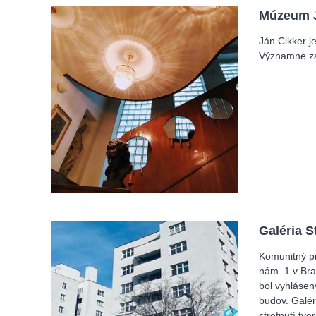
Múzeum J
Ján Cikker j
Významne zas
Galéria S
Komunitný pr
nám. 1 v Brat
bol vyhlásen
budov. Galér
stretnutí tv