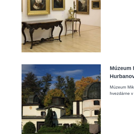
Múzeum M
Hurbano
Múzeum Miku
hvezdárne v