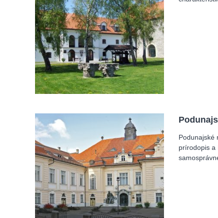
Podunaj
Podunajské 
prírodopis a
samosprávne