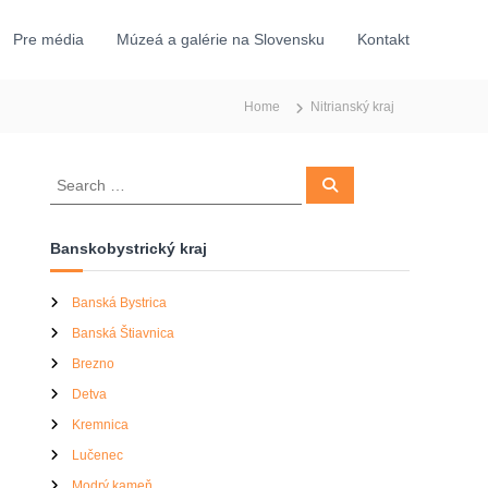
Pre média
Múzeá a galérie na Slovensku
Kontakt
Home
Nitrianský kraj
S
S
e
e
a
a
r
c
r
Banskobystrický kraj
h
c
h
Banská Bystrica
f
Banská Štiavnica
o
r
Brezno
:
Detva
Kremnica
Lučenec
Modrý kameň