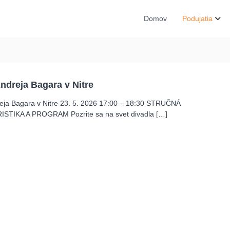
N
2
o
0
Domov
Podujatia
2
c
6
m
ú
z
e
ndreja Bagara v Nitre
í
a
reja Bagara v Nitre 23. 5. 2026 17:00 – 18:30 STRUČNÁ
TIKA A PROGRAM Pozrite sa na svet divadla […]
g
a
l
é
r
i
í