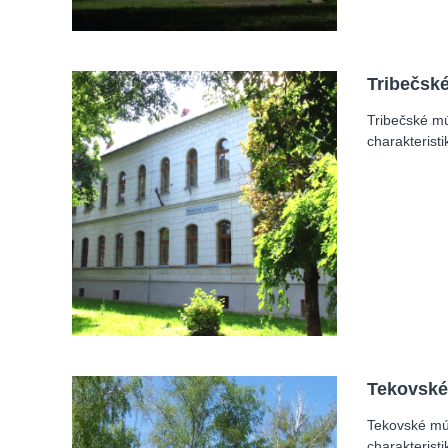
Tribečsk
Tribečské m
charakterist
Tekovské
Tekovské mú
charakterist