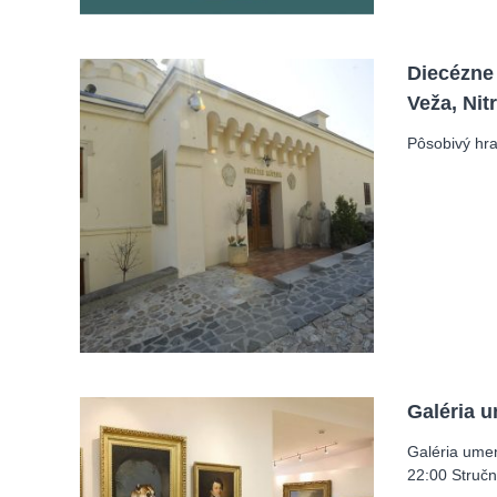
Diecézne
Veža, Nit
Pôsobivý hra
Galéria 
Galéria ume
22:00 Struč