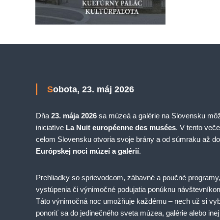
Sobota, 23. máj 2026
Dňa
23. mája 2026
sa múzeá a galérie na Slovensku môžu
iniciatíve
La Nuit européenne des musées
. V tento veče
celom Slovensku otvoria svoje brány a od súmraku až do
Európskej noci múzeí a galérií
.
Prehliadky so sprievodcom, zábavné a poučné programy,
vystúpenia či výnimočné podujatia ponúknu návštevníkom
Táto výnimočná noc umožňuje každému – nech už si vyb
ponoriť sa do jedinečného sveta múzea, galérie alebo inej k