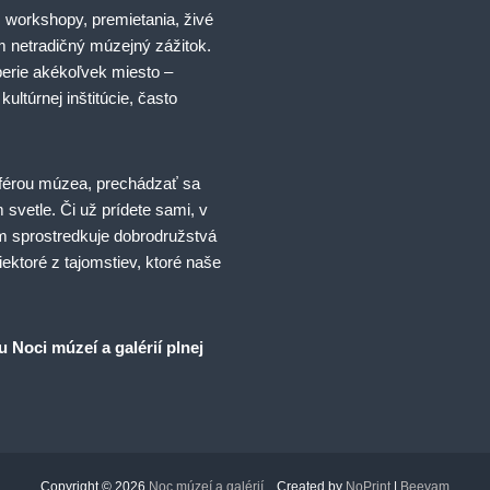
 workshopy, premietania, živé
 netradičný múzejný zážitok.
erie akékoľvek miesto –
ultúrnej inštitúcie, často
érou múzea, prechádzať sa
 svetle. Či už prídete sami, v
 sprostredkuje dobrodružstvá
iektoré z tajomstiev, ktoré naše
 Noci múzeí a galérií plnej
Copyright © 2026
Noc múzeí a galérií
Created by
NoPrint
|
Beevam