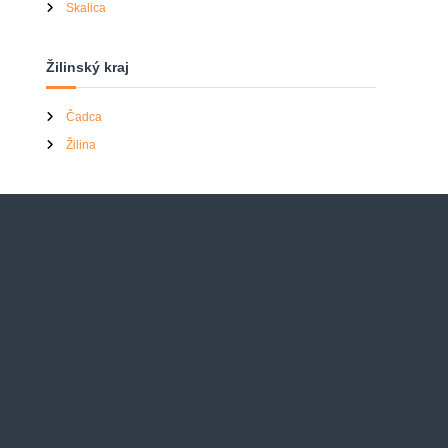
Skalica
Žilinský kraj
Čadca
Žilina