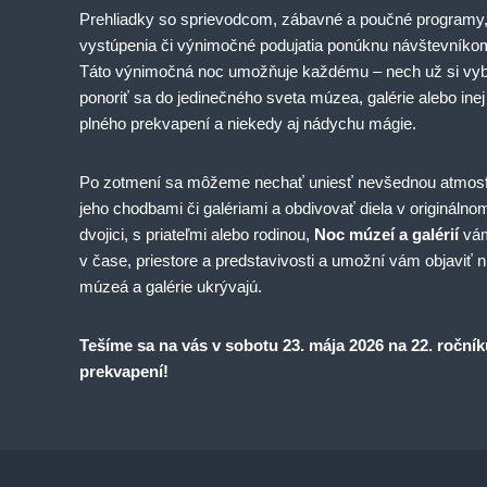
Prehliadky so sprievodcom, zábavné a poučné programy,
vystúpenia či výnimočné podujatia ponúknu návštevníkom
Táto výnimočná noc umožňuje každému – nech už si vyb
ponoriť sa do jedinečného sveta múzea, galérie alebo inej k
plného prekvapení a niekedy aj nádychu mágie.
Po zotmení sa môžeme nechať uniesť nevšednou atmosf
jeho chodbami či galériami a obdivovať diela v originálnom
dvojici, s priateľmi alebo rodinou,
Noc múzeí a galérií
vám
v čase, priestore a predstavivosti a umožní vám objaviť n
múzeá a galérie ukrývajú.
Tešíme sa na vás v sobotu 23. mája 2026 na 22. ročníku
prekvapení!