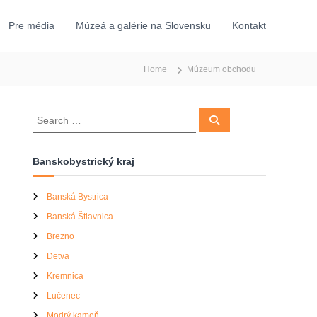
Pre média
Múzeá a galérie na Slovensku
Kontakt
Home
Múzeum obchodu
S
S
e
e
a
a
r
c
r
Banskobystrický kraj
h
c
h
Banská Bystrica
f
Banská Štiavnica
o
r
Brezno
:
Detva
Kremnica
Lučenec
Modrý kameň