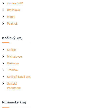
múzea SNM
Bratislava
Modra
Pezinok
Košický kraj
Košice
Michalovce
Rožňava
Trebišov
Špišská Nová Ves
Spišské
Podhradie
Nitrianský kraj