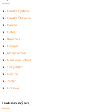
o
r
Banská Bystrica
:
Banská Štiavnica
Brezno
Detva
Kremnica
Lučenec
Modrý kameň
Rímavska Sobota
Svätý Anton
Revúca
Zvolen
Fiľakovo
Bratislavský kraj