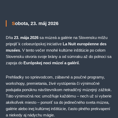
Sobota, 23. máj 2026
Dňa
23. mája 2026
sa múzeá a galérie na Slovensku môžu
pripojiť k celoeurópskej iniciatíve
La Nuit européenne des
musées
. V tento večer mnohé kultúrne inštitúcie po celom
Slovensku otvoria svoje brány a od súmraku až do polnoci sa
zapoja do
Európskej noci múzeí a galérií
.
Prehliadky so sprievodcom, zábavné a poučné programy,
workshopy, premietania, živé vystúpenia či výnimočné
podujatia ponúknu návštevníkom netradičný múzejný zážitok.
Táto výnimočná noc umožňuje každému – nech už si vyberie
akékoľvek miesto – ponoriť sa do jedinečného sveta múzea,
galérie alebo inej kultúrnej inštitúcie, často plného prekvapení
a niekedy aj nádychu mágie.