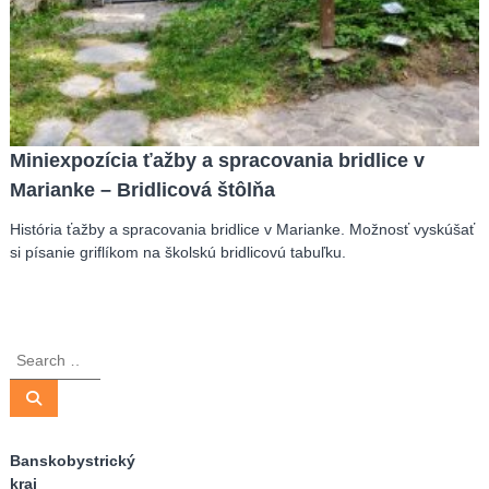
Miniexpozícia ťažby a spracovania bridlice v
Marianke – Bridlicová štôlňa
História ťažby a spracovania bridlice v Marianke. Možnosť vyskúšať
si písanie griflíkom na školskú bridlicovú tabuľku.
S
e
a
S
e
r
a
r
c
c
Banskobystrický
h
h
kraj
f