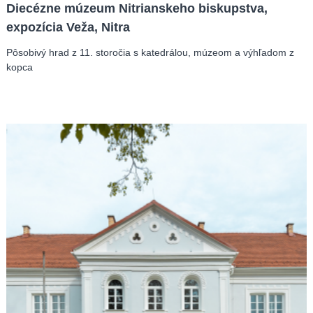
Diecézne múzeum Nitrianskeho biskupstva,
expozícia Veža, Nitra
Pôsobivý hrad z 11. storočia s katedrálou, múzeom a výhľadom z
kopca