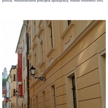
polícia, medzinárodná policajná spolupráca, miesto trestného činu.