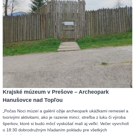
Krajské múzeum v Prešove – Archeopark
Hanušovce nad Topľou
„Počas Noci múzeí a galérií ožije archeopark ukážkami remesiel a
tvorivými aktivitami, ako je razenie mincí, streľba z luku či výroba
šperkov, ktoré si budú môcť vyskúšať malí aj veľkí. Večer vyvrcholí
o 18:30 dobrodružným hľadaním pokladu pre všetkých