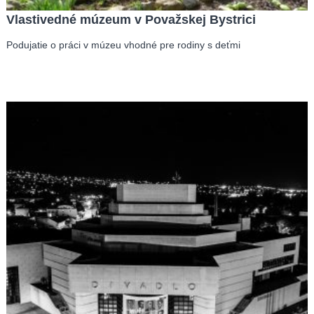
Vlastivedné múzeum v Považskej Bystrici
Podujatie o práci v múzeu vhodné pre rodiny s deťmi