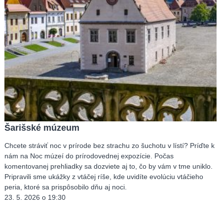
Šarišské múzeum
Chcete stráviť noc v prírode bez strachu zo šuchotu v lístí? Príďte k
nám na Noc múzeí do prírodovednej expozície. Počas
komentovanej prehliadky sa dozviete aj to, čo by vám v tme uniklo.
Pripravili sme ukážky z vtáčej ríše, kde uvidíte evolúciu vtáčieho
peria, ktoré sa prispôsobilo dňu aj noci.
23. 5. 2026 o 19:30