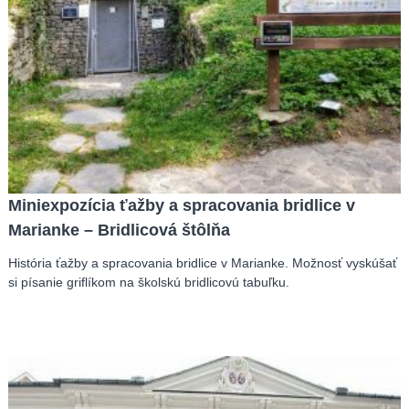
Miniexpozícia ťažby a spracovania bridlice v
Marianke – Bridlicová štôlňa
História ťažby a spracovania bridlice v Marianke. Možnosť vyskúšať
si písanie griflíkom na školskú bridlicovú tabuľku.