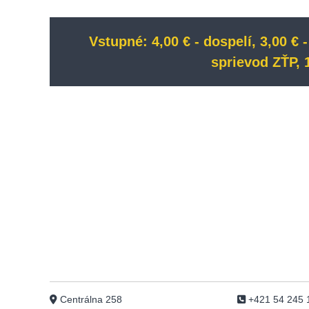
Vstupné: 4,00 € - dospelí, 3,00 € -
sprievod ZŤP, 1,
Centrálna 258
+421 54 245 