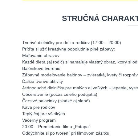
STRUČNÁ CHARAKT
Tvorivé dielničky pre deti a rodičov (17:00 – 20:00)
Príďte si užiť kreatívne popoludnie plné zábavy:
Maľovanie obrazov
Každé dieťa (aj rodič) si namaľuje vlastný obraz, ktorý si 
Balónikové tvorenie
Zábavné modelovanie balónov – zvieratká, kvety či rozpráv
Ďalšie tvorivé aktivity
Jednoduché dielničky pre malých aj veľkých – lepenie, vyst
Občerstvenie (počas celého podujatia)
Čerstvé palacinky (sladké aj slané)
Káva pre rodičov
Teplý čaj pre všetkých
Večerný program
20:00 – Premietanie filmu „Potopa“
Oddýchnite si po tvorení pri filmovom zážitku.