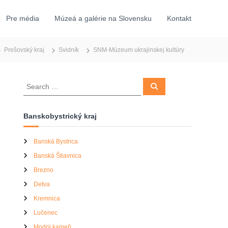
Pre média
Múzeá a galérie na Slovensku
Kontakt
Prešovský kraj
Svidník
SNM-Múzeum ukrajinskej kultúry
S
S
e
e
a
a
r
c
r
Banskobystrický kraj
h
c
h
Banská Bystrica
f
Banská Štiavnica
o
r
Brezno
:
Detva
Kremnica
Lučenec
Modrý kameň