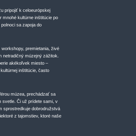
 pripojiť k celoeurópskej
r mnohé kultúrne inštitúcie po
 polnoci sa zapoja do
 workshopy, premietania, živé
 netradičný múzejný zážitok.
erie akékoľvek miesto –
ultúrnej inštitúcie, často
érou múzea, prechádzať sa
 svetle. Či už prídete sami, v
 sprostredkuje dobrodružstvá
iektoré z tajomstiev, ktoré naše