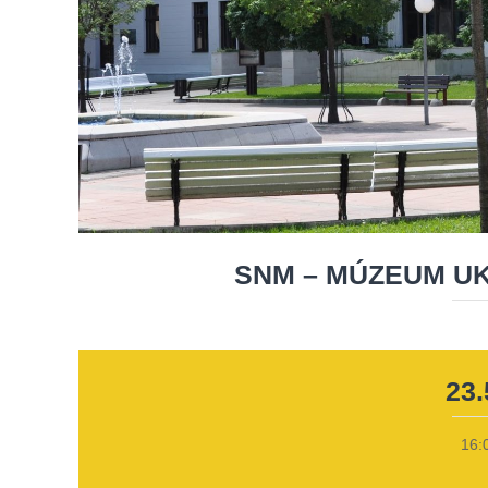
SNM – MÚZEUM U
23.
16: