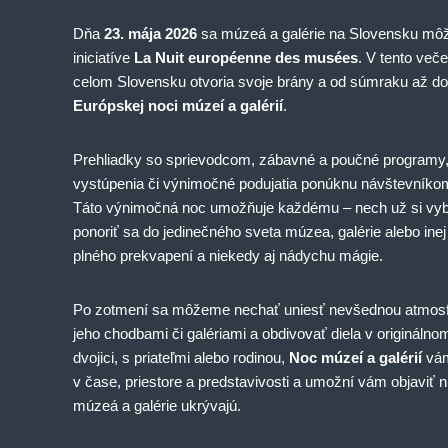
g
Dňa
23. mája 2026
sa múzeá a galérie na Slovensku môžu
á
iniciatíve
La Nuit européenne des musées
. V tento veče
celom Slovensku otvoria svoje brány a od súmraku až do
c
Európskej noci múzeí a galérií
.
i
Prehliadky so sprievodcom, zábavné a poučné programy,
vystúpenia či výnimočné podujatia ponúknu návštevníkom
a
Táto výnimočná noc umožňuje každému – nech už si vyb
ponoriť sa do jedinečného sveta múzea, galérie alebo inej k
v
plného prekvapení a niekedy aj nádychu mágie.
č
Po zotmení sa môžeme nechať uniesť nevšednou atmosf
l
jeho chodbami či galériami a obdivovať diela v originálnom
dvojici, s priateľmi alebo rodinou,
Noc múzeí a galérií
vám
á
v čase, priestore a predstavivosti a umožní vám objaviť n
múzeá a galérie ukrývajú.
n