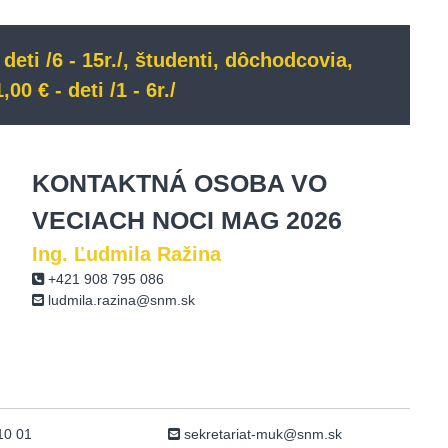
 deti /6 - 15r./, študenti, dôchodcovia,
00 € - deti /1 - 6r./
KONTAKTNÁ OSOBA VO
VECIACH NOCI MAG 2026
Ing. Ľudmila Ražina
+421 908 795 086
ludmila.razina@snm.sk
10 01
sekretariat-muk@snm.sk