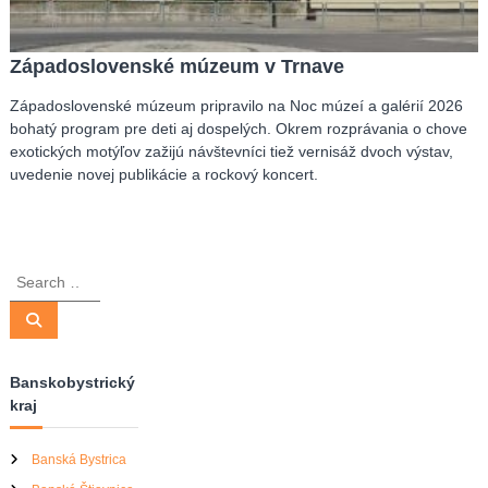
Západoslovenské múzeum v Trnave
Západoslovenské múzeum pripravilo na Noc múzeí a galérií 2026
bohatý program pre deti aj dospelých. Okrem rozprávania o chove
exotických motýľov zažijú návštevníci tiež vernisáž dvoch výstav,
uvedenie novej publikácie a rockový koncert.
S
e
a
S
e
r
a
r
c
c
Banskobystrický
h
h
kraj
f
o
r
Banská Bystrica
: