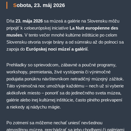
Sobota, 23. máj 2026
Dňa
23. mája 2026
sa múzeá a galérie na Slovensku môžu
pripojiť k celoeurópskej iniciatíve
La Nuit européenne des
musées
. V tento večer mnohé kultúrne inštitúcie po celom
Slovensku otvoria svoje brány a od súmraku až do polnoci sa
zapoja do
Európskej noci múzeí a galérií
.
Prehliadky so sprievodcom, zábavné a poučné programy,
workshopy, premietania, živé vystúpenia či výnimočné
podujatia ponúknu návštevníkom netradičný múzejný zážitok.
Táto výnimočná noc umožňuje každému – nech už si vyberie
akékoľvek miesto – ponoriť sa do jedinečného sveta múzea,
galérie alebo inej kultúrnej inštitúcie, často plného prekvapení
a niekedy aj nádychu mágie.
Po zotmení sa môžeme nechať uniesť nevšednou
atmosférou múzea, prechádzať sa jeho chodbami či galériami