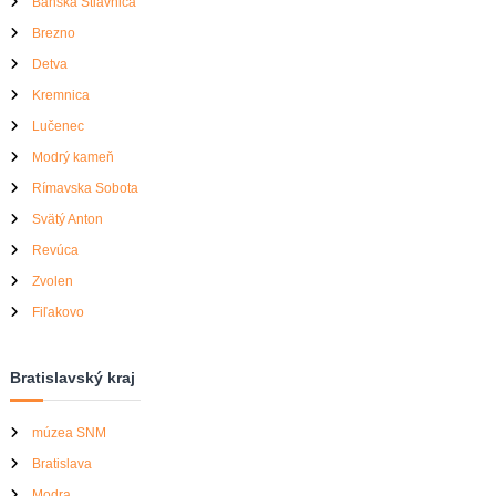
Banská Štiavnica
Brezno
Detva
Kremnica
Lučenec
Modrý kameň
Rímavska Sobota
Svätý Anton
Revúca
Zvolen
Fiľakovo
Bratislavský kraj
múzea SNM
Bratislava
Modra