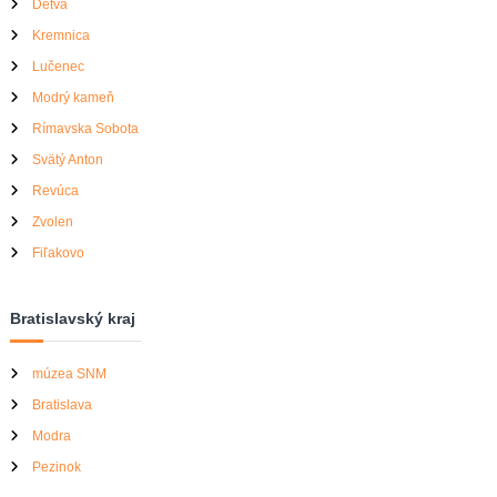
Detva
a
Kremnica
v
Lučenec
Modrý kameň
č
Rímavska Sobota
l
Svätý Anton
Revúca
á
Zvolen
Fiľakovo
n
k
Bratislavský kraj
u
múzea SNM
Bratislava
Modra
Pezinok