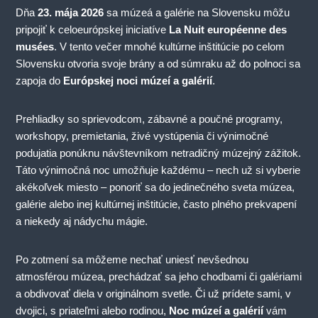
Dňa
23. mája 2026
sa múzeá a galérie na Slovensku môžu
pripojiť k celoeurópskej iniciatíve
La Nuit européenne des
musées
. V tento večer mnohé kultúrne inštitúcie po celom
Slovensku otvoria svoje brány a od súmraku až do polnoci sa
zapoja do
Európskej noci múzeí a galérií
.
Prehliadky so sprievodcom, zábavné a poučné programy,
workshopy, premietania, živé vystúpenia či výnimočné
podujatia ponúknu návštevníkom netradičný múzejný zážitok.
Táto výnimočná noc umožňuje každému – nech už si vyberie
akékoľvek miesto – ponoriť sa do jedinečného sveta múzea,
galérie alebo inej kultúrnej inštitúcie, často plného prekvapení
a niekedy aj nádychu mágie.
Po zotmení sa môžeme nechať uniesť nevšednou
atmosférou múzea, prechádzať sa jeho chodbami či galériami
a obdivovať diela v originálnom svetle. Či už prídete sami, v
dvojici, s priateľmi alebo rodinou,
Noc múzeí a galérií
vám