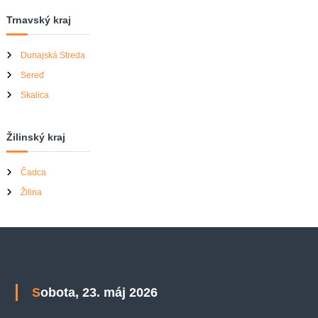
Trnavský kraj
Dunajská Streda
Sereď
Skalica
Žilinský kraj
Čadca
Žilina
Sobota, 23. máj 2026