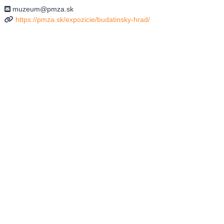
muzeum@pmza.sk
https://pmza.sk/expozicie/budatinsky-hrad/