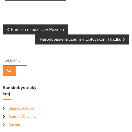
N
Banícka expozícia v Pezinku
Národopisné múzeum v Liptovskom Hrádku
a
v
S
e
i
a
S
e
r
a
g
r
c
c
Banskobystrický
h
h
kraj
á
f
o
r
c
Banská Bystrica
:
Banská Štiavnica
i
Brezno