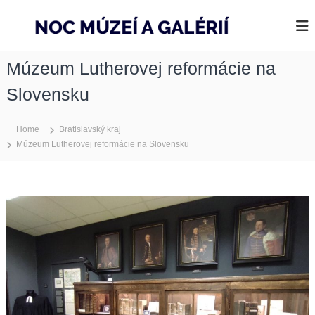
S
k
N
2
0
i
o
2
p
c
6
Múzeum Lutherovej reformácie na
t
m
o
ú
Slovensku
c
z
o
e
n
Home
Bratislavský kraj
t
í
Múzeum Lutherovej reformácie na Slovensku
e
a
n
g
t
a
l
é
r
i
í