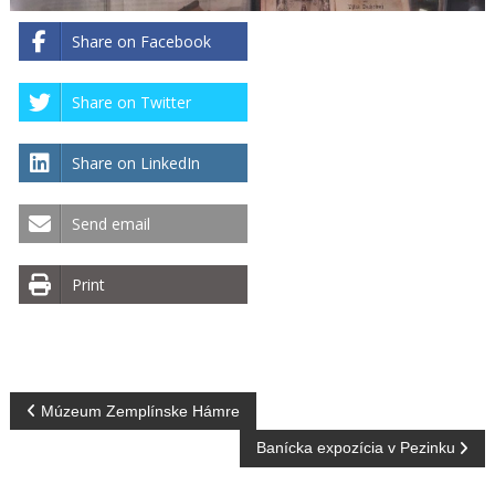
Share on Facebook
Share on Twitter
Share on LinkedIn
Send email
Print
N
Múzeum Zemplínske Hámre
Banícka expozícia v Pezinku
a